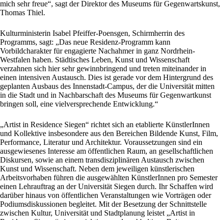
mich sehr freue“, sagt der Direktor des Museums für Gegenwartskunst,
Thomas Thiel.
Kulturministerin Isabel Pfeiffer-Poensgen, Schirmherrin des
Programms, sagt: „Das neue Residenz-Programm kann
Vorbildcharakter für engagierte Nachahmer in ganz Nordrhein-
Westfalen haben. Städtisches Leben, Kunst und Wissenschaft
verzahnen sich hier sehr gewinnbringend und treten miteinander in
einen intensiven Austausch. Dies ist gerade vor dem Hintergrund des
geplanten Ausbaus des Innenstadt-Campus, der die Universität mitten
in die Stadt und in Nachbarschaft des Museums für Gegenwartkunst
bringen soll, eine vielversprechende Entwicklung.“
„Artist in Residence Siegen“ richtet sich an etablierte KünstlerInnen
und Kollektive insbesondere aus den Bereichen Bildende Kunst, Film,
Performance, Literatur und Architektur. Voraussetzungen sind ein
ausgewiesenes Interesse am öffentlichen Raum, an gesellschaftlichen
Diskursen, sowie an einem transdisziplinären Austausch zwischen
Kunst und Wissenschaft. Neben dem jeweiligen künstlerischen
Arbeitsvorhaben führen die ausgewählten KünstlerInnen pro Semester
einen Lehrauftrag an der Universität Siegen durch. Ihr Schaffen wird
darüber hinaus von öffentlichen Veranstaltungen wie Vorträgen oder
Podiumsdiskussionen begleitet. Mit der Besetzung der Schnittstelle
zwischen Kultur, Universität und Stadtplanung leistet „Artist in