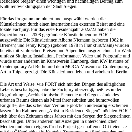
Residence Siegen“ einen wichtigen und nachhaltigen Beitrag zum
Kulturentwicklungsplan der Stadt Siegen.
Für das Programm nominiert und ausgewählt werden die
KünstlerInnen durch einen internationalen externen Beirat und eine
lokale Fachjury. Für das erste Residenzjahr 2022/23 haben die
ExpertInnen das 2008 gegründete Künstlerinnenduo FORT
ausgewählt: Die Künstlerinnen Alberta Niemann (geboren 1982 in
Bremen) und Jenny Kropp (geboren 1978 in Frankfurt/Main) wurden
bereits mit zahlreichen Preisen und Stipendien ausgezeichnet. Ihr Werk
umfasst Skulptur, Installation, Performance, Video und Fotografie und
wurde unter anderem im Kunstverein Hamburg, dem KW Institute of
Contemporary Art Berlin und dem MOCA Museum of Contemporary
Art in Taipei gezeigt. Die Künstlerinnen leben und arbeiten in Berlin.
Die Art und Weise, wie FORT sich mit den Dingen des alltäglichen
Lebens beschäftigen, habe die Fachjury überzeugt, heißt es in der
Begründung: „Architektonische Elemente und Gegenstände des
urbanen Raums dienen als Mittel ihrer subtilen und humorvollen
Eingriffe, die das scheinbar Vertraute plötzlich andersartig erscheinen
lassen.“ Im Rahmen von „Artist in Residence Siegen“ möchten FORT
sich über den Zeitraum eines Jahres mit den Sorgen der SiegenerInnen
beschäftigen. Unter anderem mit Anzeigen in unterschiedlichen
Medien und einem eigens für das Projekt geschaffenen Ort treten sie
mit der Öffentlichkeit in Kontakt. Zusammen mit Studierenden und